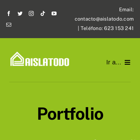
Saltar
Email:
al
contacto@aislatodo.com
contenido
| Teléfono: 623 153 241
Ir a...
AislaTodo
Aislamiento
Portfolio
Impermeabilización
Trabajos