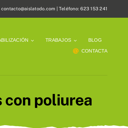
:
contacto@aislatodo.com
| Teléfono: 623 153 241
BILIZACIÓN
TRABAJOS
BLOG
CONTACTA
 con poliurea