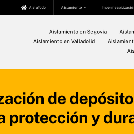
AislaTodo
Aislamiento
Impermeabilizació
Aislamiento en Segovia
Aisla
Aislamiento en Valladolid
Aislamien
Ai
ación de depósitos
 protección y dura