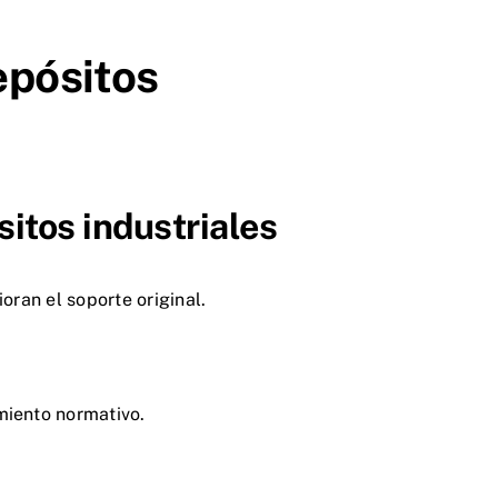
epósitos
itos industriales
ran el soporte original.
miento normativo.